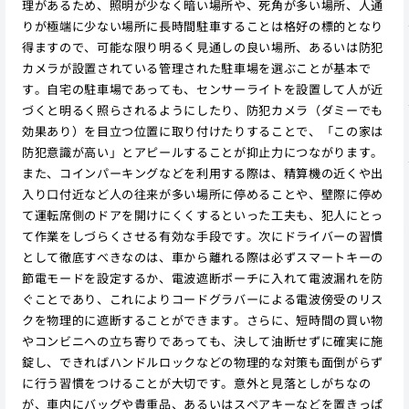
理があるため、照明が少なく暗い場所や、死角が多い場所、人通
りが極端に少ない場所に長時間駐車することは格好の標的となり
得ますので、可能な限り明るく見通しの良い場所、あるいは防犯
カメラが設置されている管理された駐車場を選ぶことが基本で
す。自宅の駐車場であっても、センサーライトを設置して人が近
づくと明るく照らされるようにしたり、防犯カメラ（ダミーでも
効果あり）を目立つ位置に取り付けたりすることで、「この家は
防犯意識が高い」とアピールすることが抑止力につながります。
また、コインパーキングなどを利用する際は、精算機の近くや出
入り口付近など人の往来が多い場所に停めることや、壁際に停め
て運転席側のドアを開けにくくするといった工夫も、犯人にとっ
て作業をしづらくさせる有効な手段です。次にドライバーの習慣
として徹底すべきなのは、車から離れる際は必ずスマートキーの
節電モードを設定するか、電波遮断ポーチに入れて電波漏れを防
ぐことであり、これによりコードグラバーによる電波傍受のリス
クを物理的に遮断することができます。さらに、短時間の買い物
やコンビニへの立ち寄りであっても、決して油断せずに確実に施
錠し、できればハンドルロックなどの物理的な対策も面倒がらず
に行う習慣をつけることが大切です。意外と見落としがちなの
が、車内にバッグや貴重品、あるいはスペアキーなどを置きっぱ