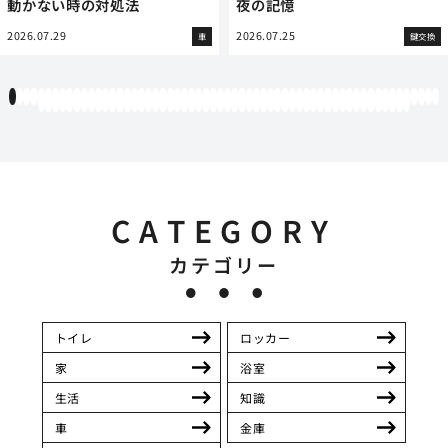
動かない時の対処法
夜の記憶
2026.07.29
2026.07.25
車
鍵交換
1
2
3
4
5
6
7
8
9
10
11
12
13
14
15
16
17
18
19
20
21
22
23
24
25
26
27
28
29
30
31
32
33
34
35
36
37
38
39
40
41
42
43
44
45
46
47
48
49
50
51
52
53
54
55
56
57
58
59
60
61
62
63
64
65
66
67
68
69
70
71
72
73
74
75
76
77
78
79
80
81
82
83
84
85
86
87
88
89
90
91
92
93
94
95
96
97
98
99
100
101
102
103
104
105
106
107
108
109
110
111
112
CATEGORY
カテゴリー
トイレ
ロッカー
家
浴室
生活
知識
車
金庫